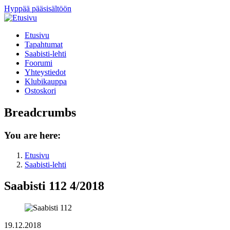
Hyppää pääsisältöön
Etusivu
Tapahtumat
Saabisti-lehti
Foorumi
Yhteystiedot
Klubikauppa
Ostoskori
Breadcrumbs
You are here:
Etusivu
Saabisti-lehti
Saabisti 112 4/2018
19.12.2018