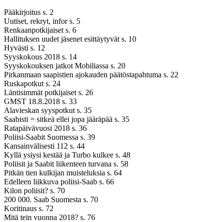
Pääkirjoitus s. 2
Uutiset, rekryt, infor s. 5
Renkaanpotkijaiset s. 6
Hallituksen uudet jäsenet esittäytyvät s. 10
Hyvästi s. 12
Syyskokous 2018 s. 14
Syyskokouksen jatkot Mobiliassa s. 20
Pirkanmaan saapistien ajokauden päätöstapahtuma s. 22
Ruskapotkut s. 24
Läntisimmät potkijaiset s. 26
GMST 18.8.2018 s. 33
Alavieskan syyspotkut s. 35
Saabisti = sitkeä ellei jopa jääräpää s. 35
Ratapäivävuosi 2018 s. 36
Poliisi-Saabit Suomessa s. 39
Kansainvälisesti 112 s. 44
Kyllä ysiysi kestää ja Turbo kulkee s. 48
Poliisit ja Saabit liikenteen turvana s. 58
Pitkän tien kulkijan muisteluksia s. 64
Edelleen liikkuva poliisi-Saab s. 66
Kilon poliisit? s. 70
200 000. Saab Suomesta s. 70
Koritinaus s. 72
Mitä tein vuonna 2018? s. 76