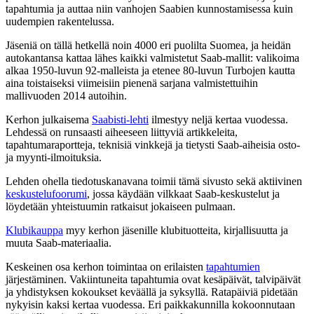
tapahtumia ja auttaa niin vanhojen Saabien kunnostamisessa kuin
uudempien rakentelussa.
Jäseniä on tällä hetkellä noin 4000 eri puolilta Suomea, ja heidän
autokantansa kattaa lähes kaikki valmistetut Saab-mallit: valikoima
alkaa 1950-luvun 92-malleista ja etenee 80-luvun Turbojen kautta
aina toistaiseksi viimeisiin pienenä sarjana valmistettuihin
mallivuoden 2014 autoihin.
Kerhon julkaisema
Saabisti-lehti
ilmestyy neljä kertaa vuodessa.
Lehdessä on runsaasti aiheeseen liittyviä artikkeleita,
tapahtumaraportteja, teknisiä vinkkejä ja tietysti Saab-aiheisia osto-
ja myynti-ilmoituksia.
Lehden ohella tiedotuskanavana toimii tämä sivusto sekä aktiivinen
keskustelufoorumi
, jossa käydään vilkkaat Saab-keskustelut ja
löydetään yhteistuumin ratkaisut jokaiseen pulmaan.
Klubikauppa
myy kerhon jäsenille klubituotteita, kirjallisuutta ja
muuta Saab-materiaalia.
Keskeinen osa kerhon toimintaa on erilaisten
tapahtumien
järjestäminen. Vakiintuneita tapahtumia ovat kesäpäivät, talvipäivät
ja yhdistyksen kokoukset keväällä ja syksyllä. Ratapäiviä pidetään
nykyisin kaksi kertaa vuodessa. Eri paikkakunnilla kokoonnutaan