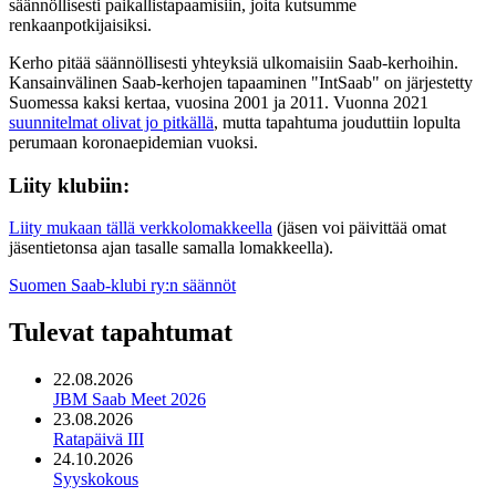
säännöllisesti paikallistapaamisiin, joita kutsumme
renkaanpotkijaisiksi.
Kerho pitää säännöllisesti yhteyksiä ulkomaisiin Saab-kerhoihin.
Kansainvälinen Saab-kerhojen tapaaminen "IntSaab" on järjestetty
Suomessa kaksi kertaa, vuosina 2001 ja 2011. Vuonna 2021
suunnitelmat olivat jo pitkällä
, mutta tapahtuma jouduttiin lopulta
perumaan koronaepidemian vuoksi.
Liity klubiin:
Liity mukaan tällä verkkolomakkeella
(jäsen voi päivittää omat
jäsentietonsa ajan tasalle samalla lomakkeella).
Suomen Saab-klubi ry:n säännöt
Tulevat tapahtumat
22.08.2026
JBM Saab Meet 2026
23.08.2026
Ratapäivä III
24.10.2026
Syyskokous