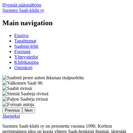
Hyppää pääsisältöön
Suomen Saab-klubi ry
Main navigation
Etusivu
Tapahtumat
Saabisti-lehti
Foorumi
Yhteystiedot
Klubikauppa
Ostoskori
Previous
Next
Jäseneksi
Suomen Saab-klubi ry on perustettu vuonna 1990. Kerhon
perimmäinen idea on koota yhteen Saab-henkisiä ihmisiä, järjestää