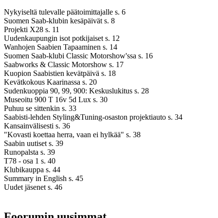
Nykyiseltä tulevalle päätoimittajalle s. 6
Suomen Saab-klubin kesäpäivät s. 8
Projekti X28 s. 11
Uudenkaupungin isot potkijaiset s. 12
Wanhojen Saabien Tapaaminen s. 14
Suomen Saab-klubi Classic Motorshow'ssa s. 16
Saabworks & Classic Motorshow s. 17
Kuopion Saabistien kevätpäivä s. 18
Kevätkokous Kaarinassa s. 20
Sudenkuoppia 90, 99, 900: Keskuslukitus s. 28
Museoitu 900 T 16v 5d Lux s. 30
Puhuu se sittenkin s. 33
Saabisti-lehden Styling&Tuning-osaston projektiauto s. 34
Kansainvälisesti s. 36
"Kovasti koettaa herra, vaan ei hylkää" s. 38
Saabin uutiset s. 39
Runopalsta s. 39
T78 - osa 1 s. 40
Klubikauppa s. 44
Summary in English s. 45
Uudet jäsenet s. 46
Foorumin uusimmat