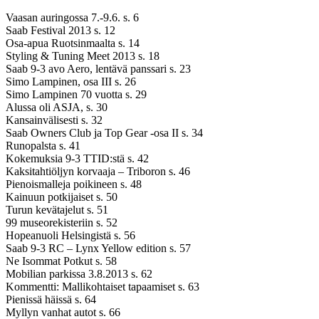
Vaasan auringossa 7.-9.6. s. 6
Saab Festival 2013 s. 12
Osa-apua Ruotsinmaalta s. 14
Styling & Tuning Meet 2013 s. 18
Saab 9-3 avo Aero, lentävä panssari s. 23
Simo Lampinen, osa III s. 26
Simo Lampinen 70 vuotta s. 29
Alussa oli ASJA, s. 30
Kansainvälisesti s. 32
Saab Owners Club ja Top Gear -osa II s. 34
Runopalsta s. 41
Kokemuksia 9-3 TTID:stä s. 42
Kaksitahtiöljyn korvaaja – Triboron s. 46
Pienoismalleja poikineen s. 48
Kainuun potkijaiset s. 50
Turun kevätajelut s. 51
99 museorekisteriin s. 52
Hopeanuoli Helsingistä s. 56
Saab 9-3 RC – Lynx Yellow edition s. 57
Ne Isommat Potkut s. 58
Mobilian parkissa 3.8.2013 s. 62
Kommentti: Mallikohtaiset tapaamiset s. 63
Pienissä häissä s. 64
Myllyn vanhat autot s. 66