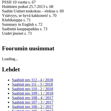
PSSH 10 vuotta s. 67
Huittisten potkut 25.7.2013 s. 68
Saabin Uutiset toukokuu – elokuu s. 69
Ystävyys, se hyvä kakkonen! s. 70
Klubikauppa s. 71
Summary in English s. 72
Saabistin kauppapaikka s. 73
Uudet jäsenet s. 73
Foorumin uusimmat
Loading...
Lehdet
Saabisti nro 112 - 4 /
2018
Saabisti nro 111 - 3 /
2018
Saabisti nro 110 - 2 /
2018
Saabisti nro 109 - 1 /
2018
Saabisti nro 108 - 4 /
2017
Saabisti nro 107 - 3 /
2017
Saabisti nro 106 - 2 /
2017