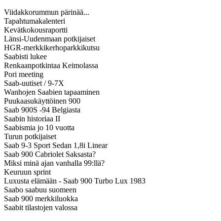
Viidakkorummun pärinää...
Tapahtumakalenteri
Kevätkokousraportti
Länsi-Uudenmaan potkijaiset
HGR-merkkikerhoparkkikutsu
Saabisti lukee
Renkaanpotkintaa Keimolassa
Pori meeting
Saab-uutiset / 9-7X
Wanhojen Saabien tapaaminen
Puukaasukäyttöinen 900
Saab 900S -94 Belgiasta
Saabin historiaa II
Saabismia jo 10 vuotta
Turun potkijaiset
Saab 9-3 Sport Sedan 1,8i Linear
Saab 900 Cabriolet Saksasta?
Miksi minä ajan vanhalla 99:llä?
Keuruun sprint
Luxusta elämään - Saab 900 Turbo Lux 1983
Saabo saabuu suomeen
Saab 900 merkkiluokka
Saabit tilastojen valossa