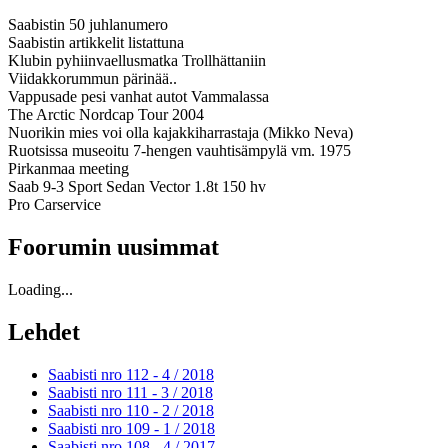
Saabistin 50 juhlanumero
Saabistin artikkelit listattuna
Klubin pyhiinvaellusmatka Trollhättaniin
Viidakkorummun pärinää..
Vappusade pesi vanhat autot Vammalassa
The Arctic Nordcap Tour 2004
Nuorikin mies voi olla kajakkiharrastaja (Mikko Neva)
Ruotsissa museoitu 7-hengen vauhtisämpylä vm. 1975
Pirkanmaa meeting
Saab 9-3 Sport Sedan Vector 1.8t 150 hv
Pro Carservice
Foorumin uusimmat
Loading...
Lehdet
Saabisti nro 112 - 4 /
2018
Saabisti nro 111 - 3 /
2018
Saabisti nro 110 - 2 /
2018
Saabisti nro 109 - 1 /
2018
Saabisti nro 108 - 4 /
2017