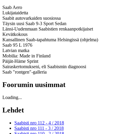
Saab Aero
Lukijataidetta
Saabit autovarkaiden suosiossa
Täysin uusi Saab 9-3 Sport Sedan
Länsi-Uudenmaan Saabistien renkaanpotkijaiset
Kevätkokous
Kansallinen Saab-tapahtuma Helsingissä (ohjelma)
Saab 95 L 1976
Latvian matka
Mobilia: Made in Finland
Päijät-Häme Sprint
Sairaskertomukseni, eli Saabismin diagnoosi
Saab "rontgen"-galleria
Foorumin uusimmat
Loading...
Lehdet
Saabisti nro 112 - 4 /
2018
Saabisti nro 111 - 3 /
2018
Saabisti nro 110 - 2 /
2018