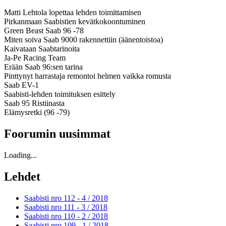
Matti Lehtola lopettaa lehden toimittamisen
Pirkanmaan Saabistien kevätkokoontuminen
Green Beast Saab 96 -78
Miten soiva Saab 9000 rakennettiin (äänentoistoa)
Kaivataan Saabtarinoita
Ja-Pe Racing Team
Erään Saab 96:sen tarina
Pinttynyt harrastaja remontoi helmen vaikka romusta
Saab EV-1
Saabisti-lehden toimituksen esittely
Saab 95 Ristiinasta
Elämysretki (96 -79)
Foorumin uusimmat
Loading...
Lehdet
Saabisti nro 112 - 4 /
2018
Saabisti nro 111 - 3 /
2018
Saabisti nro 110 - 2 /
2018
Saabisti nro 109 - 1 /
2018