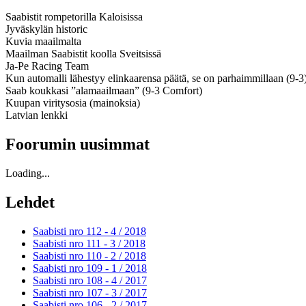
Saabistit rompetorilla Kaloisissa
Jyväskylän historic
Kuvia maailmalta
Maailman Saabistit koolla Sveitsissä
Ja-Pe Racing Team
Kun automalli lähestyy elinkaarensa päätä, se on parhaimmillaan (9-3
Saab koukkasi ”alamaailmaan” (9-3 Comfort)
Kuupan viritysosia (mainoksia)
Latvian lenkki
Foorumin uusimmat
Loading...
Lehdet
Saabisti nro 112 - 4 /
2018
Saabisti nro 111 - 3 /
2018
Saabisti nro 110 - 2 /
2018
Saabisti nro 109 - 1 /
2018
Saabisti nro 108 - 4 /
2017
Saabisti nro 107 - 3 /
2017
Saabisti nro 106 - 2 /
2017