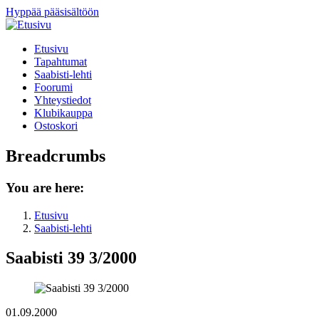
Hyppää pääsisältöön
Etusivu
Tapahtumat
Saabisti-lehti
Foorumi
Yhteystiedot
Klubikauppa
Ostoskori
Breadcrumbs
You are here:
Etusivu
Saabisti-lehti
Saabisti 39 3/2000
01.09.2000