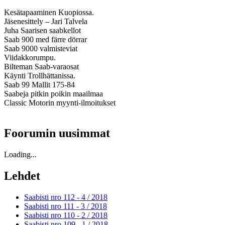
Kesätapaaminen Kuopiossa.
Jäsenesittely – Jari Talvela
Juha Saarisen saabkellot
Saab 900 med färre dörrar
Saab 9000 valmisteviat
Viidakkorumpu.
Bilteman Saab-varaosat
Käynti Trollhättanissa.
Saab 99 Mallit 175-84
Saabeja pitkin poikin maailmaa
Classic Motorin myynti-ilmoitukset
Foorumin uusimmat
Loading...
Lehdet
Saabisti nro 112 - 4 /
2018
Saabisti nro 111 - 3 /
2018
Saabisti nro 110 - 2 /
2018
Saabisti nro 109 - 1 /
2018