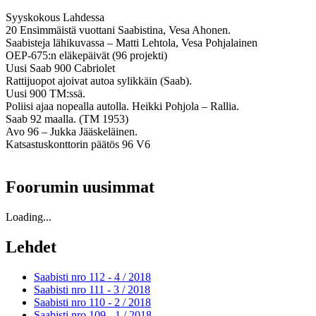
Syyskokous Lahdessa
20 Ensimmäistä vuottani Saabistina, Vesa Ahonen.
Saabisteja lähikuvassa – Matti Lehtola, Vesa Pohjalainen
OEP-675:n eläkepäivät (96 projekti)
Uusi Saab 900 Cabriolet
Rattijuopot ajoivat autoa sylikkäin (Saab).
Uusi 900 TM:ssä.
Poliisi ajaa nopealla autolla. Heikki Pohjola – Rallia.
Saab 92 maalla. (TM 1953)
Avo 96 – Jukka Jääskeläinen.
Katsastuskonttorin päätös 96 V6
Foorumin uusimmat
Loading...
Lehdet
Saabisti nro 112 - 4 /
2018
Saabisti nro 111 - 3 /
2018
Saabisti nro 110 - 2 /
2018
Saabisti nro 109 - 1 /
2018