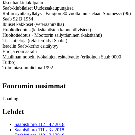
Jäsenhankintakilpailu
Saab-klubilaiset Uudessakaupungissa
Rafun synttäriyllätys - Fangion 80 vuotta muistetaan Suomessa (96)
Saab 92 B 1954
Ikuiset kakkoset (veteraanirallia)
Huoltotiedotus (kaksitahtisten kannentiivisteet)
Huoltotiedotus - Moottorin säilyttäminen (kaksitahti)
Tilastotietoja (rekisteröidyt Saabit)
Israelin Saab-kerho esittäytyy
Eric ja erämaaralli
Maailman nopein työkalujen esittelyauto (erikoinen Saab 9000
Turbo)
Toimintasuunnitelma 1992
Foorumin uusimmat
Loading...
Lehdet
Saabisti nro 112 - 4 /
2018
Saabisti nro 111 - 3 /
2018