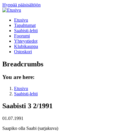
Hyppää pääsisältöön
Etusivu
Tapahtumat
Saabisti-lehti
Foorumi
Yhteystiedot
Klubikauppa
Ostoskori
Breadcrumbs
You are here:
Etusivu
Saabisti-lehti
Saabisti 3 2/1991
01.07.1991
Saapiko olla Saabi (sarjakuva)